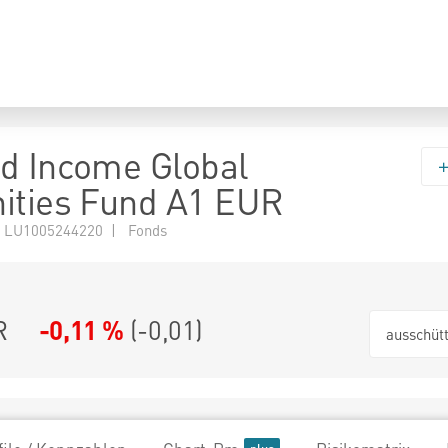
d Income Global
ities Fund A1 EUR
 LU1005244220 | Fonds
R
-0,11 %
(
-0,01
)
ausschüt