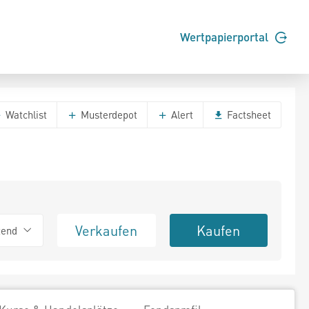
Wertpapierportal
Watchlist
Musterdepot
Alert
Factsheet
Verkaufen
Kaufen
tend