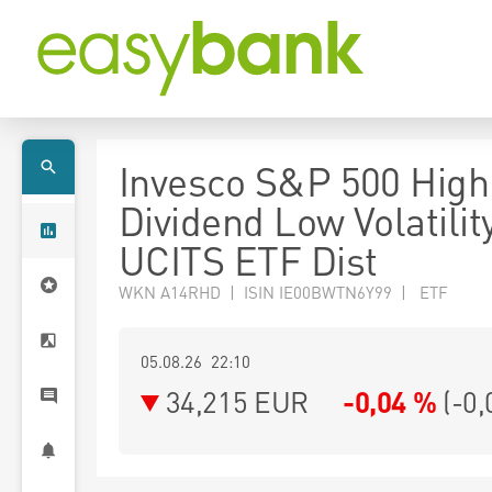
Invesco S&P 500 High
Dividend Low Volatilit
UCITS ETF Dist
WKN A14RHD | ISIN IE00BWTN6Y99 | ETF
05.08.26 22:10
34,215
EUR
-0,04 %
(
-0,