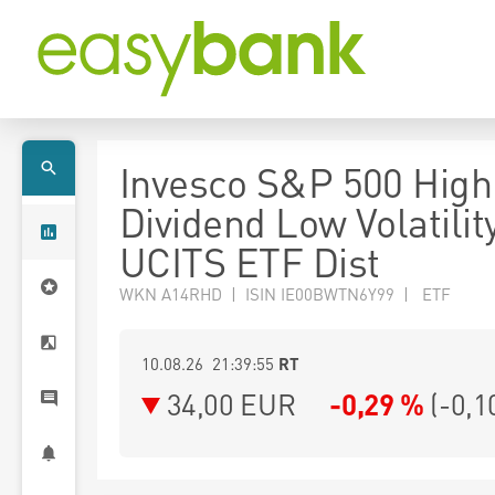
Invesco S&P 500 High
Dividend Low Volatilit
UCITS ETF Dist
WKN A14RHD | ISIN IE00BWTN6Y99 | ETF
10.08.26 21:39:55
RT
34,00
EUR
-0,29 %
(
-0,1