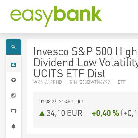
Invesco S&P 500 High
Dividend Low Volatilit
UCITS ETF Dist
WKN A14RHD | ISIN IE00BWTN6Y99 | ETF
07.08.26 21:45:11
RT
34,10
EUR
+0,40 %
(
+0,