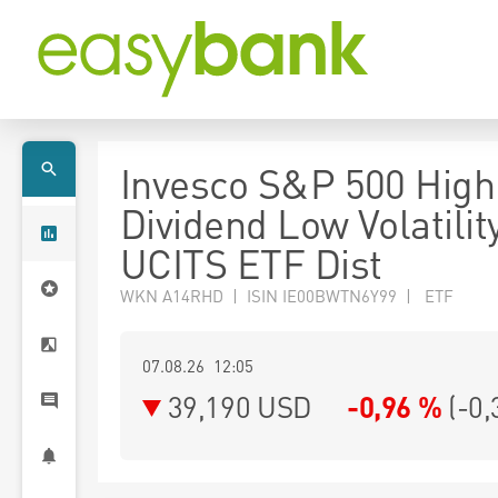
Invesco S&P 500 High
Dividend Low Volatilit
UCITS ETF Dist
WKN A14RHD | ISIN IE00BWTN6Y99 | ETF
07.08.26 12:05
39,190
USD
-0,96 %
(
-0,