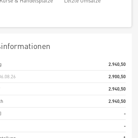
Kurse & Handelsplätze
Letzte Umsätze
sinformationen
g
2.940,50
06.08.26
2.900,50
f
2.940,50
ch
2.940,50
)
-
-