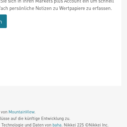
Sie sich in Ihren Markets plus Account ein um schnell
fach persönliche Notizen zu Wertpapiere zu erfassen.
n
e von
MountainView
.
üsse auf die künftige Entwicklung zu.
. Technologie und Daten von
baha
. Nikkei 225 ©Nikkei Inc.