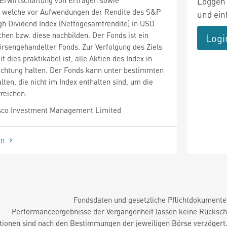
Loggen 
 welche vor Aufwendungen der Rendite des S&P
und ein
igh Dividend Index (Nettogesamtrendite) in USD
chen bzw. diese nachbilden. Der Fonds ist ein
Logi
örsengehandelter Fonds. Zur Verfolgung des Ziels
t dies praktikabel ist, alle Aktien des Index in
ichtung halten. Der Fonds kann unter bestimmten
ten, die nicht im Index enthalten sind, um die
rreichen.
sco Investment Management Limited
en
Fondsdaten und gesetzliche Pflichtdokument
Performanceergebnisse der Vergangenheit lassen keine Rückschl
tionen sind nach den Bestimmungen der jeweiligen Börse verzögert