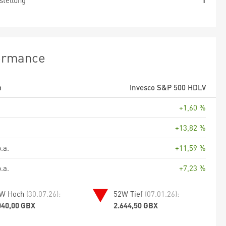
stellung
1
ormance
m
Invesco S&P 500 HDLV
+1,60 %
+13,82 %
.a.
+11,59 %
.a.
+7,23 %
W Hoch
(30.07.26):
52W Tief
(07.01.26):
040,00 GBX
2.644,50 GBX