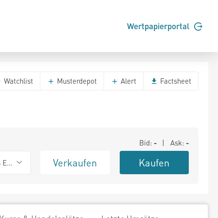
Wertpapierportal
Watchlist
Musterdepot
Alert
Factsheet
Bid:
-
| Ask:
-
Verkaufen
Kaufen
s Exchange