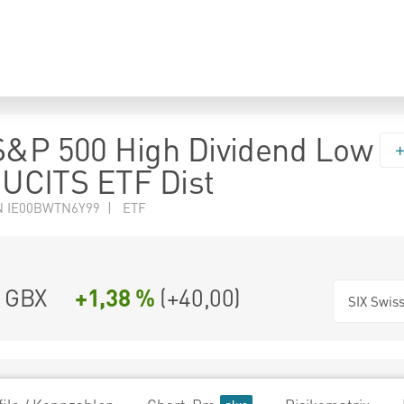
S&P 500 High Dividend Low
y UCITS ETF Dist
N IE00BWTN6Y99 | ETF
GBX
+1,38 %
(
+40,00
)
SIX Swis