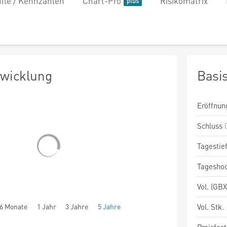
file / Kennzahlen
Chart-Pro
Risikomatrix
twicklung
Basi
Eröffnun
Schluss
Tagestie
Tagesho
Vol. (GBX
6 Monate
1 Jahr
3 Jahre
5 Jahre
Vol. Stk.