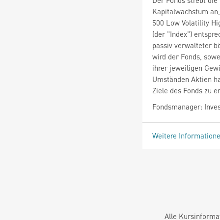
Kapitalwachstum an,
500 Low Volatility H
(der "Index") entspre
passiv verwalteter b
wird der Fonds, sowei
ihrer jeweiligen Gew
Umständen Aktien hal
Ziele des Fonds zu e
Fondsmanager: Inve
Weitere Information
Alle Kursinforma