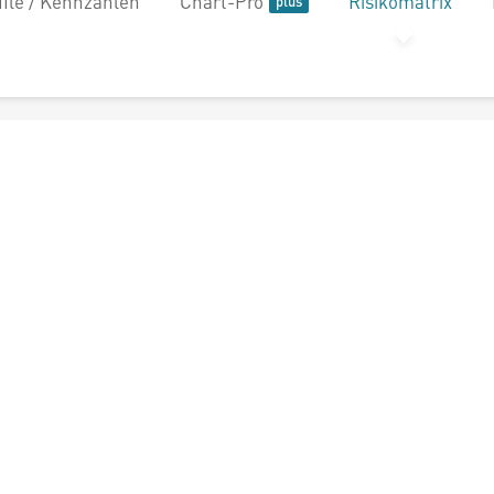
file / Kennzahlen
Chart-Pro
Risikomatrix