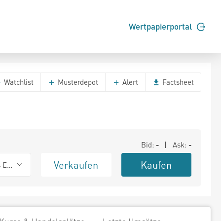
Wertpapierportal
Watchlist
Musterdepot
Alert
Factsheet
Bid:
-
| Ask:
-
Verkaufen
Kaufen
s Exchange