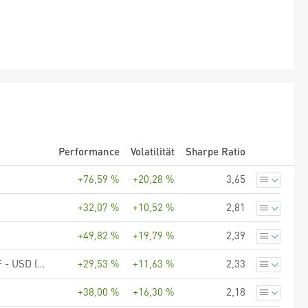
Performance
Volatilität
Sharpe Ratio
+76,59 %
+20,28 %
3,65
+32,07 %
+10,52 %
2,81
+49,82 %
+19,79 %
2,39
JPMorgan ETFs (Ireland) ICAV - US Value Equity Active UCITS ETF - USD (dist)
+29,53 %
+11,63 %
2,33
+38,00 %
+16,30 %
2,18