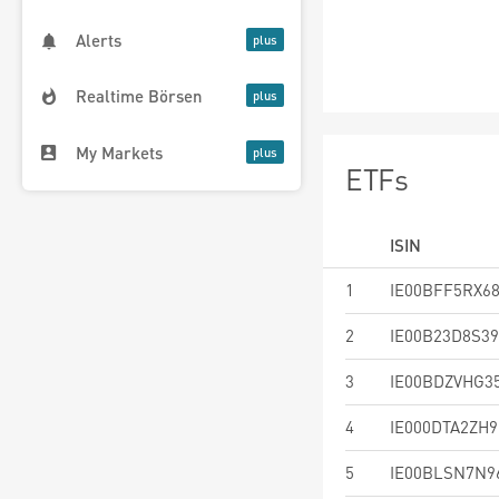
Alerts
Realtime Börsen
My Markets
ETFs
ISIN
1
IE00BFF5RX6
2
IE00B23D8S39
3
IE00BDZVHG3
4
IE000DTA2ZH9
5
IE00BLSN7N9