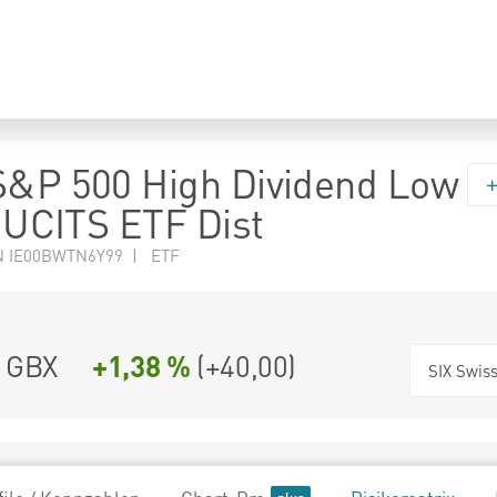
S&P 500 High Dividend Low
y UCITS ETF Dist
N IE00BWTN6Y99 | ETF
GBX
+1,38 %
(
+40,00
)
SIX Swis