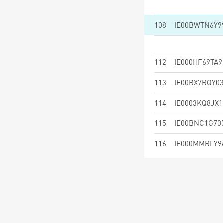
108
IE00BWTN6Y9
112
IE000HF69TA9
113
IE00BX7RQY0
114
IE0003KQ8JX1
115
IE00BNC1G70
116
IE000MMRLY9