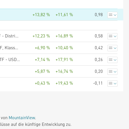
+13,82 %
+11,61 %
0,98
HANetf II ICAV - Rex Tech Innovation Premium Income UCITS ETF - Distributing
+12,23 %
+16,89 %
0,58
UBS (Irl) ETF plc - UBS Factor MSCI USA Low Volatility UCITS ETF, Klasse USD dis
+6,90 %
+10,40 %
0,42
JPMorgan ETFs (Ireland) ICAV - US Growth Equity Active UCITS ETF - USD (dist)
+7,14 %
+17,91 %
0,26
+5,87 %
+16,74 %
0,20
+0,43 %
+19,43 %
-0,11
e von
MountainView
.
üsse auf die künftige Entwicklung zu.