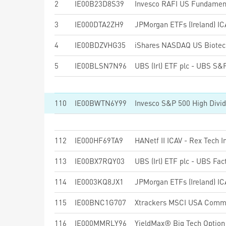
2
IE00B23D8S39
Invesco RAFI US Fundament
3
IE000DTA2ZH9
4
IE00BDZVHG35
iShares NASDAQ US Biotec
5
IE00BLSN7N96
110
IE00BWTN6Y99
112
IE000HF69TA9
113
IE00BX7RQY03
114
IE0003KQ8JX1
115
IE00BNC1G707
116
IE000MMRLY96
YieldMax® Big Tech Option