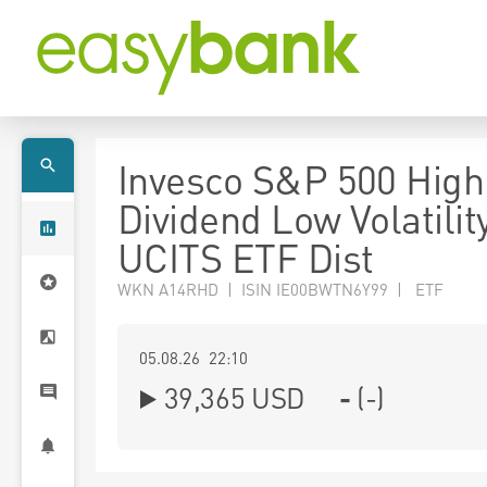
Invesco S&P 500 High
Dividend Low Volatilit
UCITS ETF Dist
WKN A14RHD | ISIN IE00BWTN6Y99 | ETF
05.08.26 22:10
39,365
USD
-
(
-
)