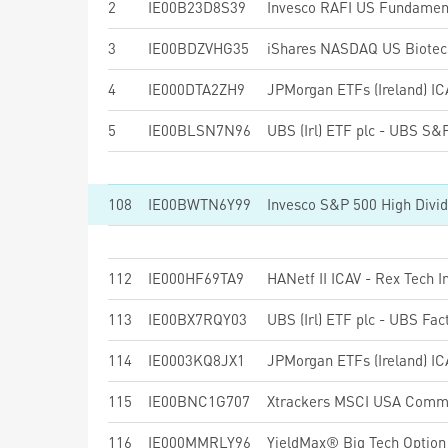
2
IE00B23D8S39
Invesco RAFI US Fundament
3
IE00BDZVHG35
iShares NASDAQ US Biotec
4
IE000DTA2ZH9
5
IE00BLSN7N96
108
IE00BWTN6Y99
112
IE000HF69TA9
113
IE00BX7RQY03
114
IE0003KQ8JX1
115
IE00BNC1G707
116
IE000MMRLY96
YieldMax® Big Tech Option