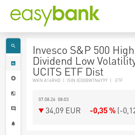
Invesco S&P 500 High
Dividend Low Volatilit
UCITS ETF Dist
WKN A14RHD | ISIN IE00BWTN6Y99 | ETF
07.08.26 08:03
34,09
EUR
-0,35 %
(
-0,1