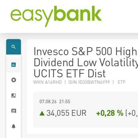
Invesco S&P 500 High
Dividend Low Volatilit
UCITS ETF Dist
WKN A14RHD | ISIN IE00BWTN6Y99 | ETF
07.08.26 21:55
34,055
EUR
+0,28 %
(
+0