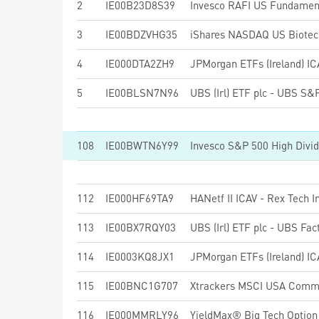
2
IE00B23D8S39
Invesco RAFI US Fundament
3
IE00BDZVHG35
iShares NASDAQ US Biotec
4
IE000DTA2ZH9
5
IE00BLSN7N96
108
IE00BWTN6Y99
112
IE000HF69TA9
113
IE00BX7RQY03
114
IE0003KQ8JX1
115
IE00BNC1G707
116
IE000MMRLY96
YieldMax® Big Tech Option