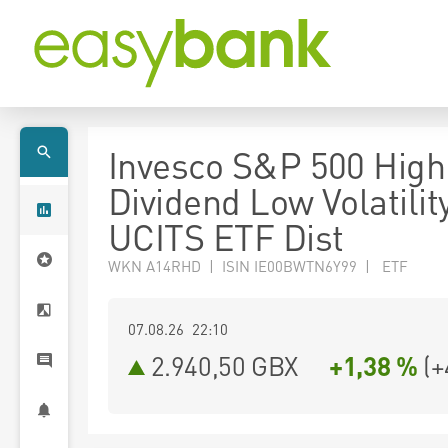
Invesco S&P 500 High
Dividend Low Volatilit
UCITS ETF Dist
WKN A14RHD | ISIN IE00BWTN6Y99 | ETF
07.08.26 22:10
2.940,50
GBX
+1,38 %
(
+