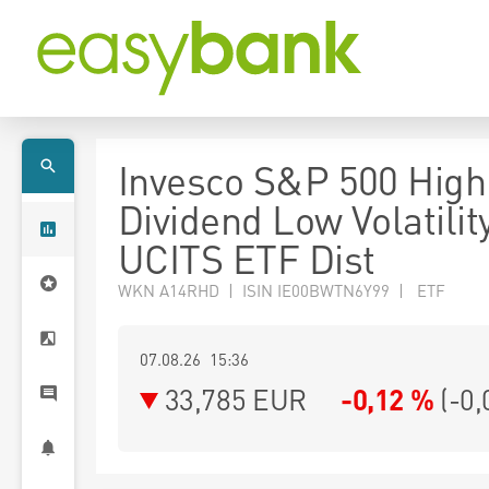
Invesco S&P 500 High
Dividend Low Volatilit
UCITS ETF Dist
WKN A14RHD | ISIN IE00BWTN6Y99 | ETF
07.08.26 15:36
33,785
EUR
-0,12 %
(
-0,