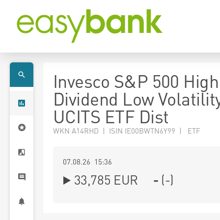
Invesco S&P 500 High
Dividend Low Volatilit
UCITS ETF Dist
WKN A14RHD | ISIN IE00BWTN6Y99 | ETF
07.08.26 15:36
33,785
EUR
-
(
-
)