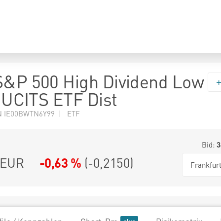
S&P 500 High Dividend Low
y UCITS ETF Dist
N IE00BWTN6Y99 | ETF
Bid:
3
EUR
-0,63 %
(
-0,2150
)
Frankfur