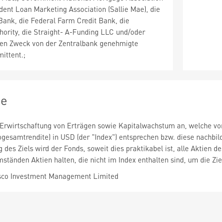
udent Loan Marketing Association (Sallie Mae), die
ank, die Federal Farm Credit Bank, die
hority, die Straight- A-Funding LLC und/oder
esen Zweck von der Zentralbank genehmigte
ittent.;
ie
 Erwirtschaftung von Erträgen sowie Kapitalwachstum an, welche v
ogesamtrendite) in USD (der "Index") entsprechen bzw. diese nachbil
 des Ziels wird der Fonds, soweit dies praktikabel ist, alle Aktien 
tänden Aktien halten, die nicht im Index enthalten sind, um die Zie
sco Investment Management Limited