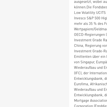
ausgesetzt, wobei au
können.Die Fondsbe
Low Volatility UCITS
Invesco S&P 500 High
mehr als 35 % des F
Wertpapiere/Geldmar
OECD-Regierungen (s
Investment Grade Rat
China, Regierung von
Investment Grade-Ran
Emittenten über ein
von Singapur, Europä
Wiederaufbau und Ent
(IFC), der Internati
Entwicklungsbank, di
Eurofima, Afrikanisc
Wiederaufbau und En
Entwicklungsbank, di
Mortgage Associatio
Corporation (Freddi