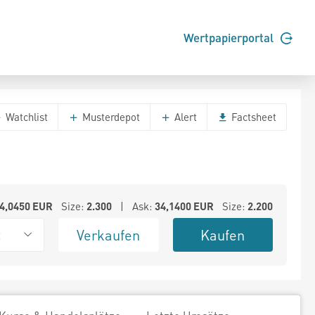
Wertpapierportal
Watchlist
Musterdepot
Alert
Factsheet
4,0450
EUR
Size:
2.300
| Ask:
34,1400
EUR
Size:
2.200
Verkaufen
Kaufen
t