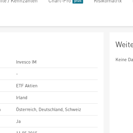
file / Kennzahlen
Chart-Pro
Risikomatrix
Weit
Keine Da
Invesco IM
-
ETF Aktien
Irland
n
Österreich, Deutschland, Schweiz
Ja