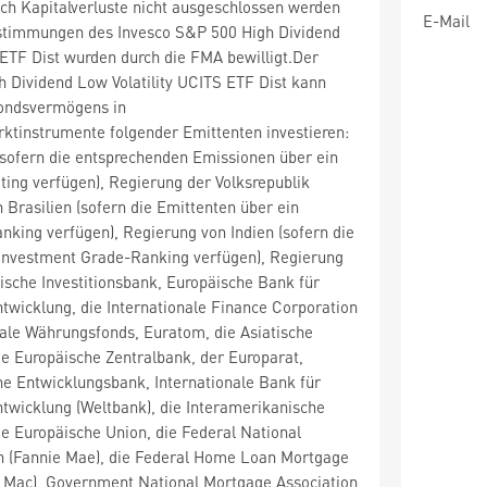
ch Kapitalverluste nicht ausgeschlossen werden
E-Mail
stimmungen des Invesco S&P 500 High Dividend
 ETF Dist wurden durch die FMA bewilligt.Der
 Dividend Low Volatility UCITS ETF Dist kann
ondsvermögens in
ktinstrumente folgender Emittenten investieren:
ofern die entsprechenden Emissionen über ein
ing verfügen), Regierung der Volksrepublik
 Brasilien (sofern die Emittenten über ein
king verfügen), Regierung von Indien (sofern die
 Investment Grade-Ranking verfügen), Regierung
ische Investitionsbank, Europäische Bank für
wicklung, die Internationale Finance Corporation
onale Währungsfonds, Euratom, die Asiatische
e Europäische Zentralbank, der Europarat,
he Entwicklungsbank, Internationale Bank für
twicklung (Weltbank), die Interamerikanische
e Europäische Union, die Federal National
n (Fannie Mae), die Federal Home Loan Mortgage
e Mac), Government National Mortgage Association