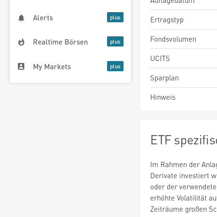
Auflagedatum
Alerts
Ertragstyp
Fondsvolumen
Realtime Börsen
UCITS
My Markets
Sparplan
Hinweis
ETF spezifi
Im Rahmen der Anlag
Derivate investiert
oder der verwendete
erhöhte Volatilität a
Zeiträume großen S