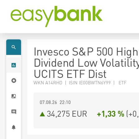
Invesco S&P 500 High
Dividend Low Volatilit
UCITS ETF Dist
WKN A14RHD | ISIN IE00BWTN6Y99 | ETF
07.08.26 22:10
34,275
EUR
+1,33 %
(
+0