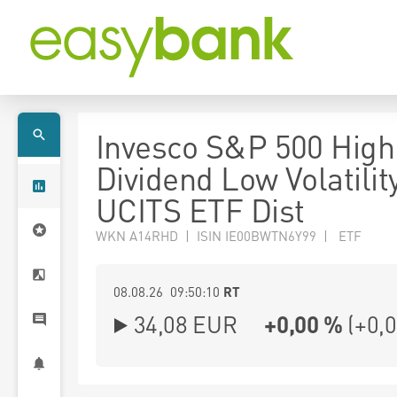
Invesco S&P 500 High
Dividend Low Volatilit
UCITS ETF Dist
WKN A14RHD | ISIN IE00BWTN6Y99 | ETF
08.08.26 09:50:10
RT
34,08
EUR
+0,00 %
(
+0,