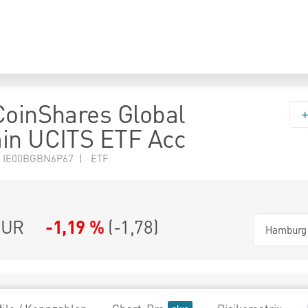
CoinShares Global
in UCITS ETF Acc
N IE00BGBN6P67 | ETF
UR
-1,19 %
(
-1,78
)
Hamburg