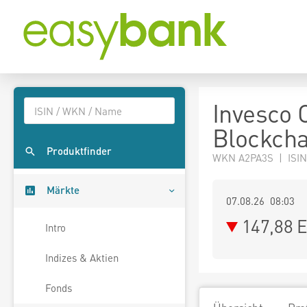
Invesco 
Blockcha
Produktfinder
WKN A2PA3S | ISI
Märkte
07.08.26 08:03
147,88
E
Intro
Indizes & Aktien
Fonds