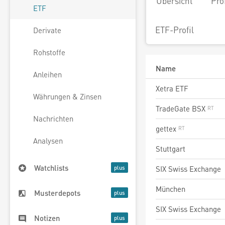
Übersicht
Pro
ETF
ETF-Profil
Derivate
Rohstoffe
Name
Anleihen
Xetra ETF
Währungen & Zinsen
TradeGate BSX
Nachrichten
gettex
Analysen
Stuttgart
Watchlists
SIX Swiss Exchange
München
Musterdepots
SIX Swiss Exchange
Notizen