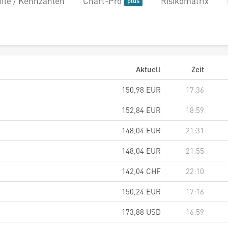
file / Kennzahlen
Chart-Pro
Risikomatrix
Aktuell
Zeit
150,98
EUR
17:36
152,84
EUR
18:59
148,04
EUR
21:31
148,04
EUR
21:55
142,04
CHF
22:10
150,24
EUR
17:16
173,88
USD
16:59