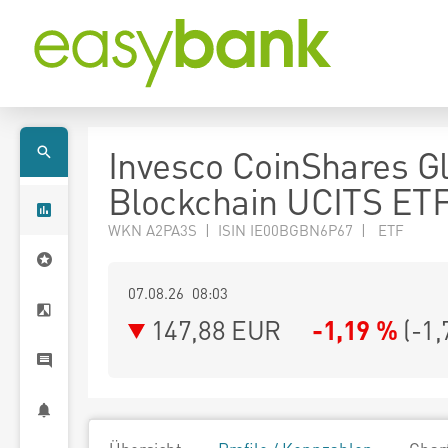
Invesco CoinShares G
Blockchain UCITS ET
WKN A2PA3S | ISIN IE00BGBN6P67 | ETF
07.08.26 08:03
147,88
EUR
-1,19 %
(
-1,