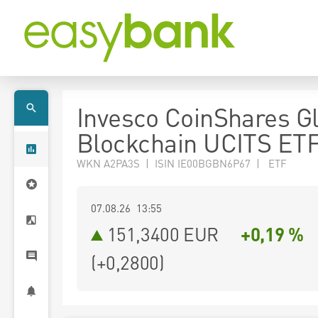
Invesco CoinShares G
Blockchain UCITS ET
WKN A2PA3S | ISIN IE00BGBN6P67 | ETF
07.08.26 13:55
151,3400
EUR
+0,19 %
(
+0,2800
)