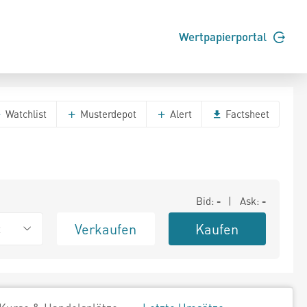
Wertpapierportal
Watchlist
Musterdepot
Alert
Factsheet
Bid:
-
| Ask:
-
Verkaufen
Kaufen
t