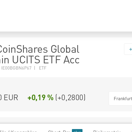
CoinShares Global
in UCITS ETF Acc
N IE00BGBN6P67 | ETF
0
EUR
+0,19 %
(
+0,2800
)
Frankfur