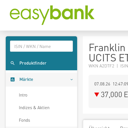
Franklin
UCITS E
Produktfinder
WKN A2DTF2 | ISI
Märkte
07.08.26 12:47:0
37,000
E
Intro
Indizes & Aktien
Fonds