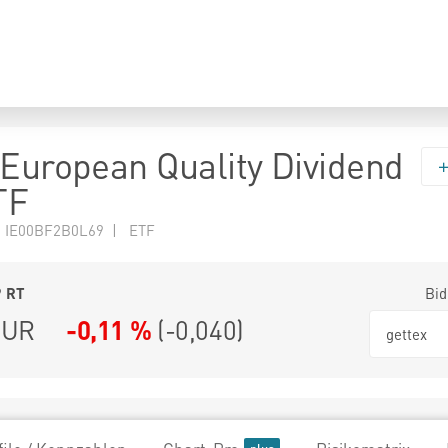
 European Quality Dividend
TF
N IE00BF2B0L69 | ETF
9
RT
Bid
UR
-0,11 %
(
-0,040
)
gettex