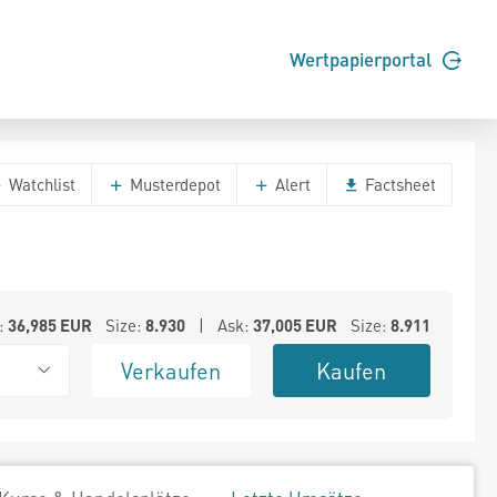
Wertpapierportal
Watchlist
Musterdepot
Alert
Factsheet
:
36,985
EUR
Size:
8.930
| Ask:
37,005
EUR
Size:
8.911
Verkaufen
Kaufen