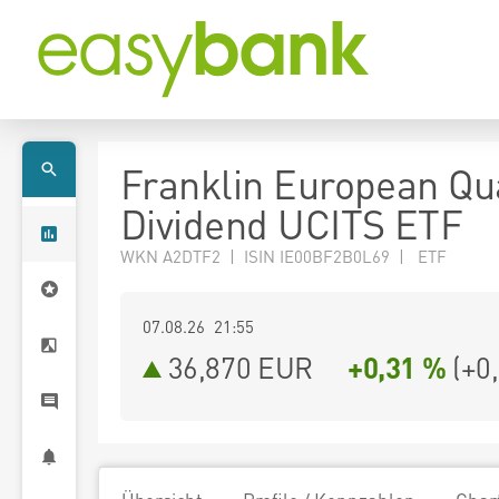
Franklin European Qua
Dividend UCITS ETF
WKN A2DTF2 | ISIN IE00BF2B0L69 | ETF
07.08.26 21:55
36,870
EUR
+0,31 %
(
+0