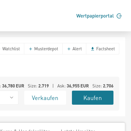
Wertpapierportal
Watchlist
Musterdepot
Alert
Factsheet
:
36,780
EUR
Size:
2.719
| Ask:
36,955
EUR
Size:
2.706
Verkaufen
Kaufen