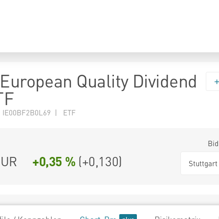
 European Quality Dividend
TF
N IE00BF2B0L69 | ETF
Bid
UR
+0,35 %
(
+0,130
)
Stuttgart