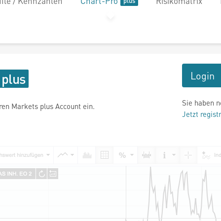
file / Kennzahlen
Chart-Pro
Risikomatrix
Login
Sie haben n
hren Markets plus Account ein.
Jetzt regist