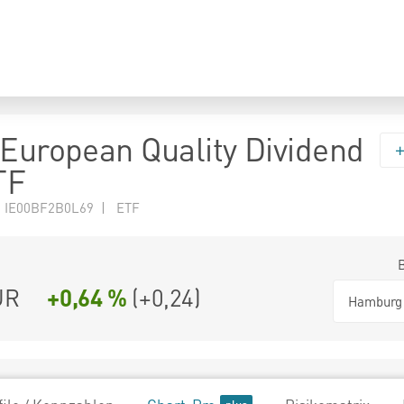
 European Quality Dividend
TF
N IE00BF2B0L69 | ETF
UR
+0,64 %
(
+0,24
)
Hamburg