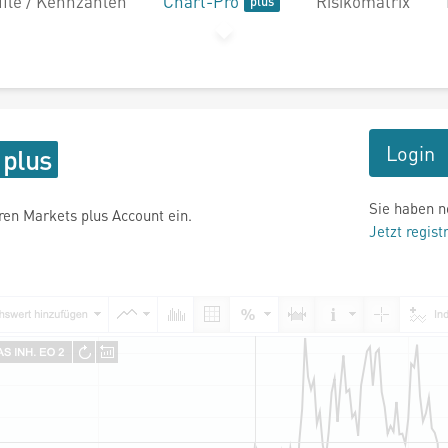
file / Kennzahlen
Chart-Pro
Risikomatrix
Login
Sie haben n
hren Markets plus Account ein.
Jetzt regist