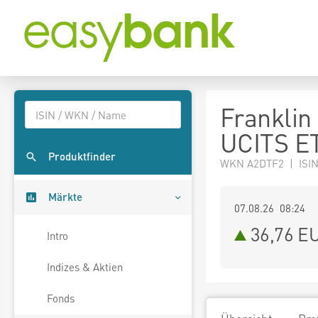
Franklin
UCITS E
Produktfinder
WKN A2DTF2 | ISI
Märkte
07.08.26 08:24
36,76
E
Intro
Indizes & Aktien
Fonds