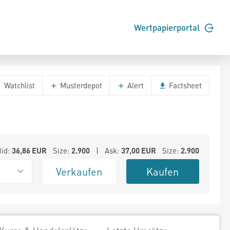
Wertpapierportal
Watchlist
Musterdepot
Alert
Factsheet
Bid:
36,86
EUR
Size:
2.900
| Ask:
37,00
EUR
Size:
2.900
Verkaufen
Kaufen