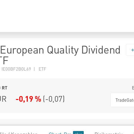
 European Quality Dividend
TF
N IE00BF2B0L69 | ETF
0
RT
UR
-0,19 %
(
-0,07
)
TradeGat