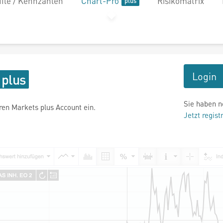
file / Kennzahlen
Chart-Pro
Risikomatrix
Login
Sie haben n
hren Markets plus Account ein.
Jetzt regist