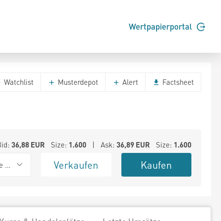
Wertpapierportal
Watchlist
Musterdepot
Alert
Factsheet
Bid:
36,88
EUR
Size:
1.600
| Ask:
36,89
EUR
Size:
1.600
Verkaufen
Kaufen
e BSX