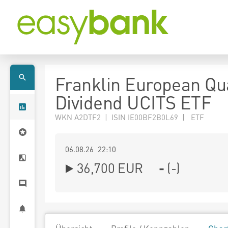
Franklin European Qua
Dividend UCITS ETF
WKN A2DTF2 | ISIN IE00BF2B0L69 | ETF
06.08.26 22:10
36,700
EUR
-
(
-
)