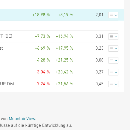
+18,98 %
+8,19 %
2,01
F (DE)
+7,73 %
+16,94 %
0,31
st
+6,69 %
+17,95 %
0,23
+4,28 %
+21,25 %
0,08
-3,04 %
+20,42 %
-0,27
EUR Dist
-7,24 %
+21,56 %
-0,45
e von
MountainView
.
üsse auf die künftige Entwicklung zu.