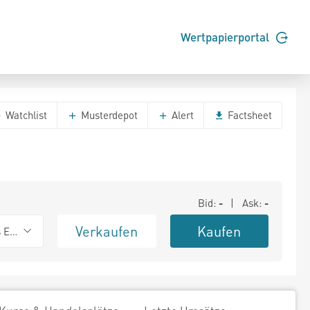
Wertpapierportal
Watchlist
Musterdepot
Alert
Factsheet
Bid:
-
| Ask:
-
Verkaufen
Kaufen
s Exchange