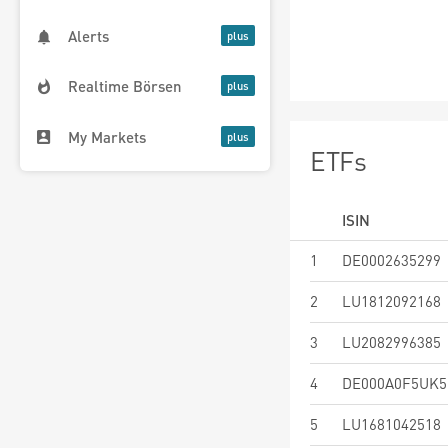
Alerts
Realtime Börsen
My Markets
ETFs
ISIN
1
DE0002635299
2
LU1812092168
3
LU2082996385
4
DE000A0F5UK5
5
LU1681042518