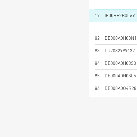
17
IE00BF2B0L69
82
DE000A0H08N1
83
LU2082999132
84
DE000A0H08S0
85
DE000A0H08L5
86
DE000A0Q4R28