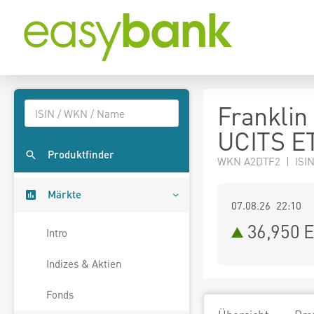
Franklin
UCITS E
Produktfinder
WKN A2DTF2 | ISI
Märkte
07.08.26 22:10
36,950
E
Intro
Indizes & Aktien
Fonds