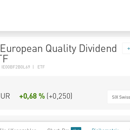
 European Quality Dividend
TF
N IE00BF2B0L69 | ETF
UR
+0,68 %
(
+0,250
)
SIX Swis