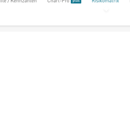
file / Kennzahlen
Chart-Pro
Risikomatrix