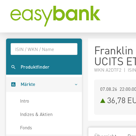
Franklin
UCITS E
Produktfinder
WKN A2DTF2 | ISI
Märkte
07.08.26 22:00:0
36,78
E
Intro
Indizes & Aktien
Fonds