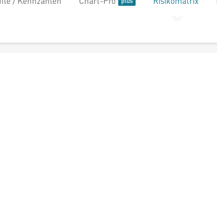
file / Kennzahlen
Chart-Pro
Risikomatrix