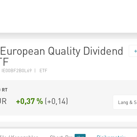
 European Quality Dividend
TF
N IE00BF2B0L69 | ETF
0
RT
UR
+0,37 %
(
+0,14
)
Lang & S