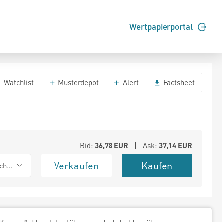
Wertpapierportal
Watchlist
Musterdepot
Alert
Factsheet
Bid:
36,78
EUR
| Ask:
37,14
EUR
Verkaufen
Kaufen
chwarz