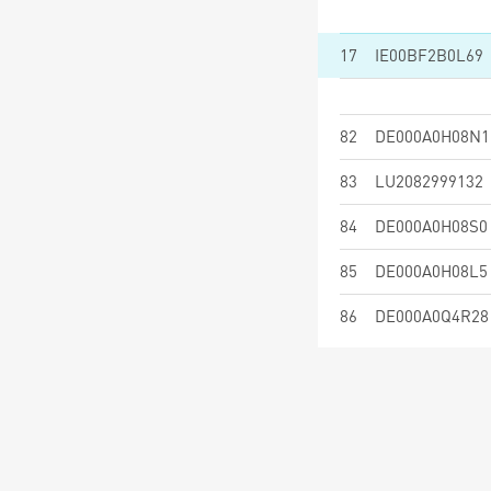
17
IE00BF2B0L69
82
DE000A0H08N1
83
LU2082999132
84
DE000A0H08S0
85
DE000A0H08L5
86
DE000A0Q4R28