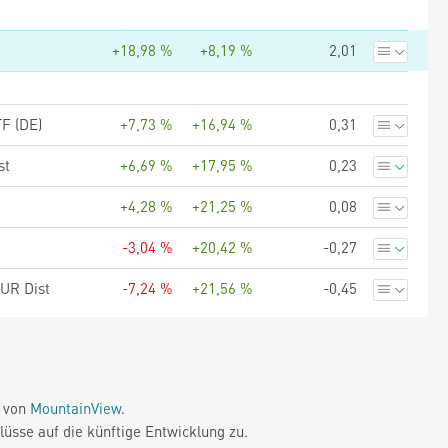
+18,98 %
+8,19 %
2,01
F (DE)
+7,73 %
+16,94 %
0,31
st
+6,69 %
+17,95 %
0,23
+4,28 %
+21,25 %
0,08
-3,04 %
+20,42 %
-0,27
EUR Dist
-7,24 %
+21,56 %
-0,45
e von
MountainView
.
üsse auf die künftige Entwicklung zu.