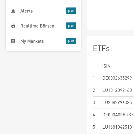
Alerts
Realtime Börsen
My Markets
ETFs
ISIN
1
DE0002635299
2
LU1812092168
3
LU2082996385
4
DE000A0F5UK5
5
LU1681042518