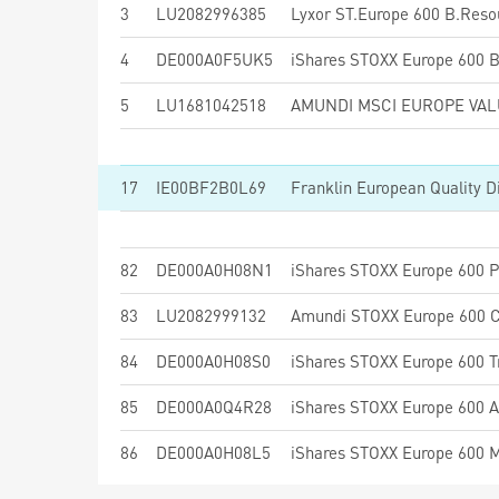
3
LU2082996385
Lyxor ST.Europe 600 B.Reso
4
DE000A0F5UK5
5
LU1681042518
AMUNDI MSCI EUROPE VALU
17
IE00BF2B0L69
Franklin European Quality 
82
DE000A0H08N1
83
LU2082999132
84
DE000A0H08S0
85
DE000A0Q4R28
86
DE000A0H08L5
iShares STOXX Europe 600 