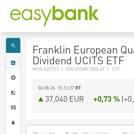
Franklin European Qua
Dividend UCITS ETF
WKN A2DTF2 | ISIN IE00BF2B0L69 | ETF
06.08.26 15:12:27
RT
37,040
EUR
+0,73 %
(
+0