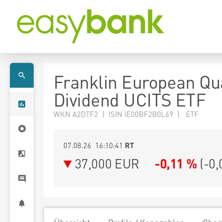
Franklin European Qua
Dividend UCITS ETF
WKN A2DTF2 | ISIN IE00BF2B0L69 | ETF
07.08.26 16:10:41
RT
37,000
EUR
-0,11 %
(
-0,