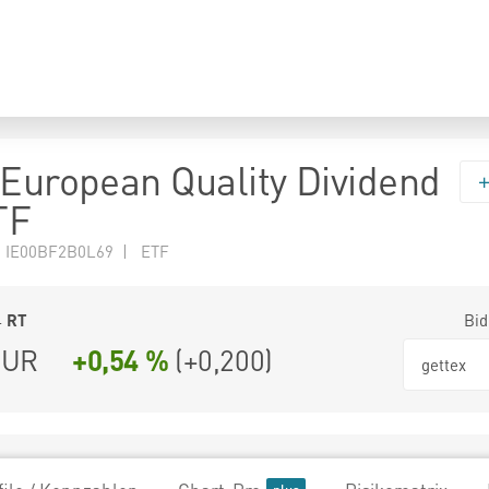
 European Quality Dividend
TF
N IE00BF2B0L69 | ETF
4
RT
Bid
UR
+0,54 %
(
+0,200
)
gettex