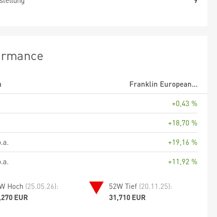
stellung
9
ormance
m
Franklin European...
+0,43 %
+18,70 %
.a.
+19,16 %
.a.
+11,92 %
W Hoch
(25.05.26):
52W Tief
(20.11.25):
,270 EUR
31,710 EUR