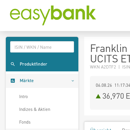
Franklin
UCITS E
Produktfinder
WKN A2DTF2 | ISI
Märkte
06.08.26 11:17:3
36,970
E
Intro
Indizes & Aktien
Fonds