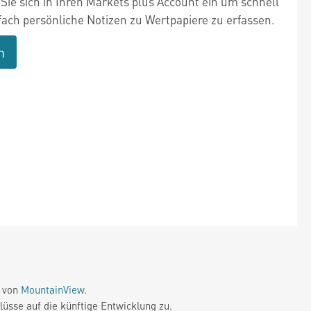
Sie sich in Ihren Markets plus Account ein um schnell
fach persönliche Notizen zu Wertpapiere zu erfassen.
n
e von
MountainView
.
üsse auf die künftige Entwicklung zu.