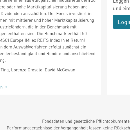
Loggen 
tlere oder hohe Marktkapitalisierung haben und
und ein
Dividenden ausschütten. Der Fonds investiert in
en mit mittlerer und hoher Marktkapitalisierung
Logi
ustrieländern, die in der Benchmark mit
gen enthalten sind. Die Benchmark enthält 50
MSCI Europe IMI ex REITS Index (Net Return)
In dem Auswahlverfahren erfolgt zunächst ein
dendenbeständigkeit und Rendite und anschließend
ing.
Ting, Lorenzo Crosato, David McGowan
en
Fondsdaten und gesetzliche Pflichtdokument
Performanceergebnisse der Vergangenheit lassen keine Rückschl