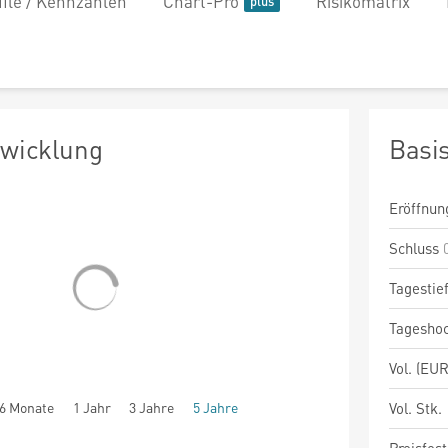
file / Kennzahlen
Chart-Pro
Risikomatrix
twicklung
Basi
Eröffnun
Schluss
Tagestie
Tagesho
Vol. (EUR
6 Monate
1 Jahr
3 Jahre
5 Jahre
Vol. Stk.