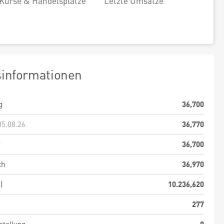
Kurse & Handelsplätze
Letzte Umsätze
sinformationen
g
36,700
05.08.26
36,770
f
36,700
ch
36,970
)
10.236,620
277