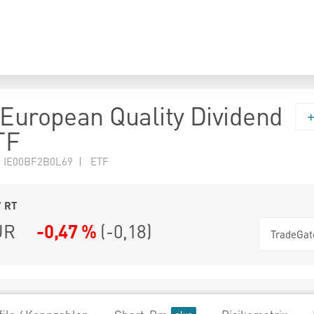
 European Quality Dividend
TF
N IE00BF2B0L69 | ETF
7
RT
UR
-0,47 %
(
-0,18
)
TradeGat