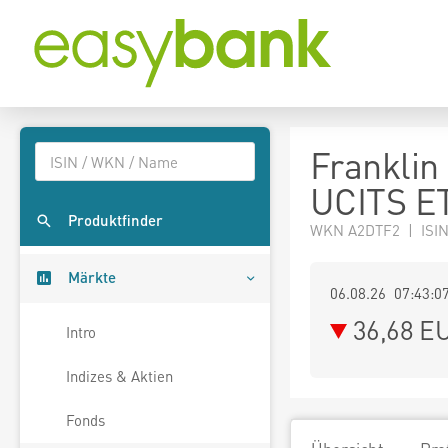
Franklin
UCITS E
Produktfinder
WKN A2DTF2 | ISI
Märkte
06.08.26 07:43:0
36,68
E
Intro
Indizes & Aktien
Fonds