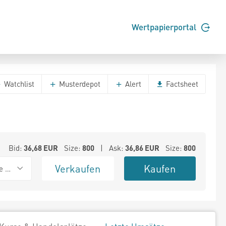
Wertpapierportal
Watchlist
Musterdepot
Alert
Factsheet
Bid:
36,68
EUR
Size:
800
| Ask:
36,86
EUR
Size:
800
Verkaufen
Kaufen
e BSX