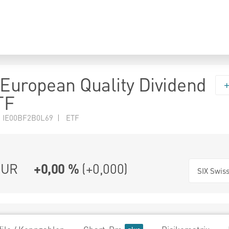
 European Quality Dividend
TF
N IE00BF2B0L69 | ETF
UR
+0,00 %
(
+0,000
)
SIX Swis