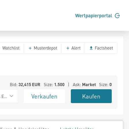
Wertpapierportal
Watchlist
Musterdepot
Alert
Factsheet
Bid:
32,415
EUR
Size:
1.500
| Ask:
Market
Size:
0
Verkaufen
Kaufen
s Exchange