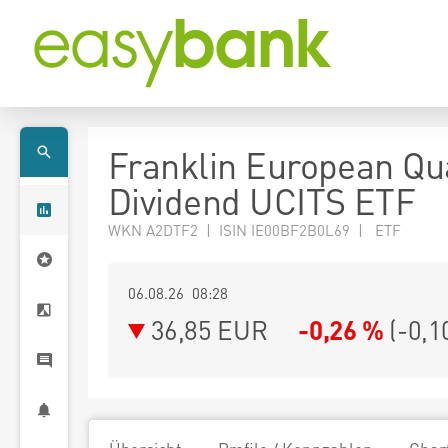
Franklin European Qua
Dividend UCITS ETF
WKN A2DTF2 | ISIN IE00BF2B0L69 | ETF
06.08.26 08:28
36,85
EUR
-0,26 %
(
-0,1