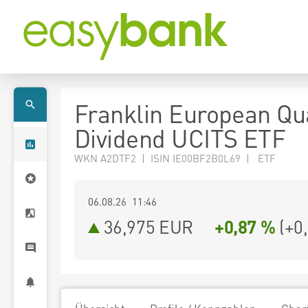
Franklin European Qua
Dividend UCITS ETF
WKN A2DTF2 | ISIN IE00BF2B0L69 | ETF
06.08.26 11:46
36,975
EUR
+0,87 %
(
+0