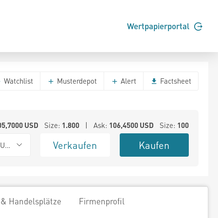
Wertpapierportal
Watchlist
Musterdepot
Alert
Factsheet
05,7000
USD
Size:
1.800
| Ask:
106,4500
USD
Size:
100
Verkaufen
Kaufen
 UTP
 & Handelsplätze
Firmenprofil