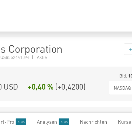
s Corporation
 US8552441094 | Aktie
Bid:
1
0
USD
+0,40 %
(
+0,4200
)
NASDAQ
rt-Pro
Analysen
Nachrichten
Kurse