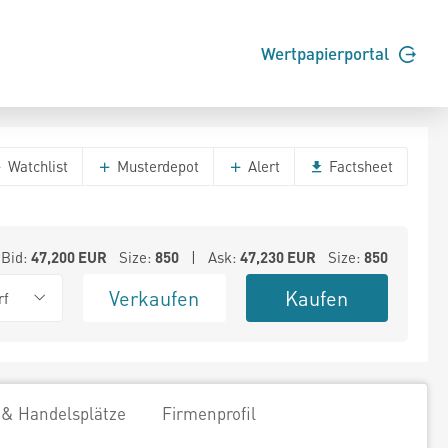
Wertpapierportal
Watchlist
Musterdepot
Alert
Factsheet
Bid:
47,200
EUR
Size:
850
| Ask:
47,230
EUR
Size:
850
Verkaufen
Kaufen
rf
 & Handelsplätze
Firmenprofil