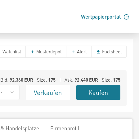
Wertpapierportal
Watchlist
Musterdepot
Alert
Factsheet
Bid:
92,360
EUR
Size:
175
| Ask:
92,440
EUR
Size:
175
Verkaufen
Kaufen
e BSX
 & Handelsplätze
Firmenprofil