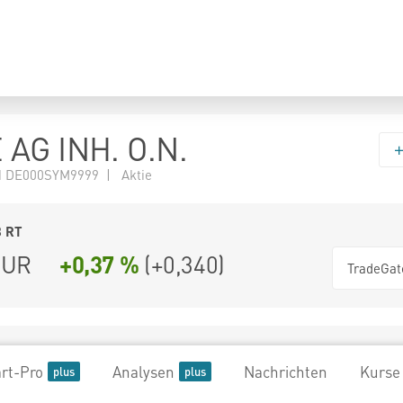
 AG INH. O.N.
 DE000SYM9999 | Aktie
8
RT
UR
+0,37 %
(
+0,340
)
TradeGat
rt-Pro
Analysen
Nachrichten
Kurse