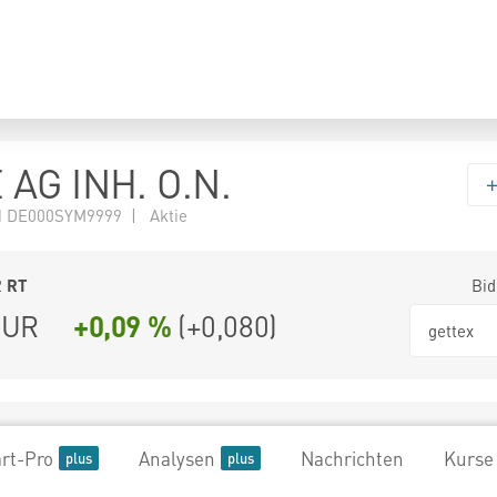
 AG INH. O.N.
 DE000SYM9999 | Aktie
2
RT
Bid
UR
+0,09 %
(
+0,080
)
gettex
rt-Pro
Analysen
Nachrichten
Kurse