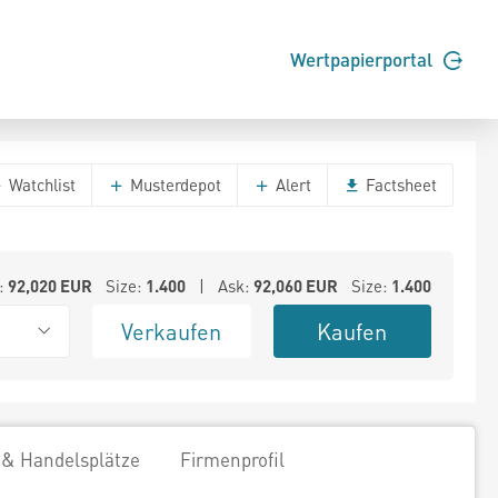
Wertpapierportal
Watchlist
Musterdepot
Alert
Factsheet
:
92,020
EUR
Size:
1.400
| Ask:
92,060
EUR
Size:
1.400
Verkaufen
Kaufen
 & Handelsplätze
Firmenprofil