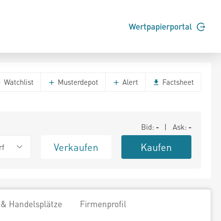
Wertpapierportal
Watchlist
Musterdepot
Alert
Factsheet
Bid:
-
| Ask:
-
Verkaufen
Kaufen
rf
 & Handelsplätze
Firmenprofil