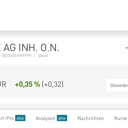
 AG INH. O.N.
 DE000SYM9999 | Aktie
UR
+0,35 %
(
+0,32
)
Düsseldo
rt-Pro
Analysen
Nachrichten
Kurse