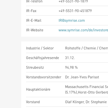
IR-Telefon
+49-5531-90-1879
IR-Fax
+49-5531-90-451879
IR-E-Mail
IR@symrise.com
IR-Website
www.symrise.com/de/investor
Industrie / Sektor
Rohstoffe / Chemie / Chemi
Geschäftsjahresende
31.12.
Streubesitz
94,98 %
Vorstandsvorsitzender
Dr. Jean-Yves Parisot
Massachusetts Financial S
Hauptaktionäre
(5.17%),Horst-Otto Gerberd
Vorstand
Olaf Klinger, Dr. Stephani