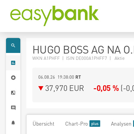
HUGO BOSS AG NA O.
WKN A1PHFF | ISIN DE000A1PHFF7 | Aktie
06.08.26 19:38:00
RT
37,970
EUR
-0,05 %
(
-0,
Übersicht
Chart-Pro
Analysen