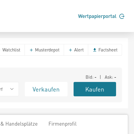
Wertpapierportal
Watchlist
Musterdepot
Alert
Factsheet
Bid:
-
| Ask:
-
Verkaufen
Kaufen
rf
 & Handelsplätze
Firmenprofil