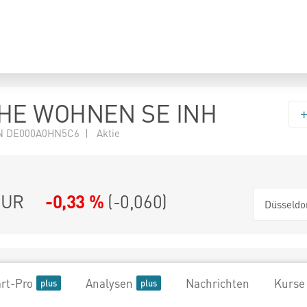
HE WOHNEN SE INH
N DE000A0HN5C6 | Aktie
UR
-0,33 %
(
-0,060
)
Düsseldo
rt-Pro
Analysen
Nachrichten
Kurse