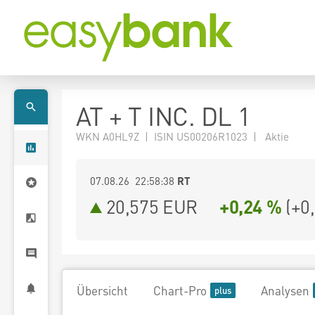
AT + T INC. DL 1
WKN A0HL9Z | ISIN US00206R1023 | Aktie
07.08.26 22:58:38
RT
20,575
EUR
+0,24 %
(
+0
Übersicht
Chart-Pro
Analysen