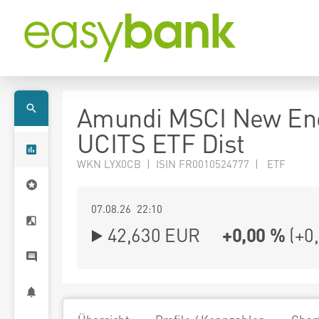
Amundi MSCI New En
UCITS ETF Dist
WKN LYX0CB | ISIN FR0010524777 | ETF
07.08.26 22:10
42,630
EUR
+0,00 %
(
+0