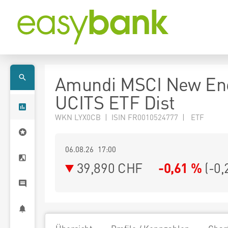
Amundi MSCI New En
UCITS ETF Dist
WKN LYX0CB | ISIN FR0010524777 | ETF
06.08.26 17:00
39,890
CHF
-0,61 %
(
-0,