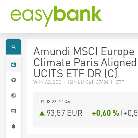
Amundi MSCI Europe 
Climate Paris Aligned
UCITS ETF DR (C)
WKN A2JSDC | ISIN LU1861137484 | ETF
07.08.26 21:46
93,57
EUR
+0,60 %
(
+0,