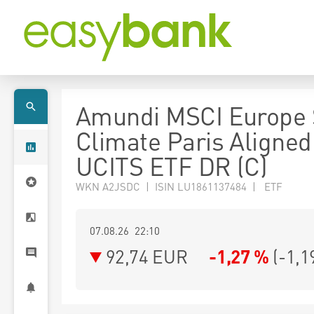
Amundi MSCI Europe 
Climate Paris Aligned
UCITS ETF DR (C)
WKN A2JSDC | ISIN LU1861137484 | ETF
07.08.26 22:10
92,74
EUR
-1,27 %
(
-1,1