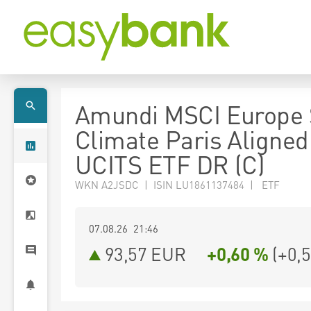
Amundi MSCI Europe 
Climate Paris Aligned
UCITS ETF DR (C)
WKN A2JSDC | ISIN LU1861137484 | ETF
07.08.26 21:46
93,57
EUR
+0,60 %
(
+0,