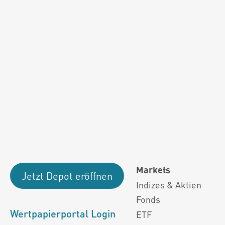
Fondsdaten und g
Performanceergebnisse der Vergange
Alle Kursinformationen sind nach den Bestimmung
Markets
Jetzt Depot eröffnen
Indizes & Aktien
Fonds
Wertpapierportal Login
ETF