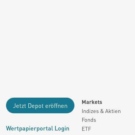
Fondsdaten und g
Performanceergebnisse der Vergange
Alle Kursinformationen sind nach den Bestimmung
Markets
Jetzt Depot eröffnen
Indizes & Aktien
Fonds
Wertpapierportal Login
ETF